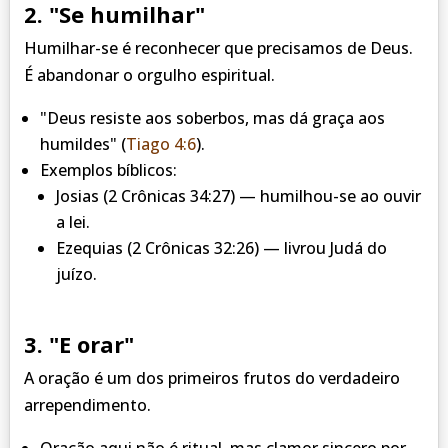
2. "Se humilhar"
Humilhar-se é reconhecer que precisamos de Deus.
É abandonar o orgulho espiritual.
"Deus resiste aos soberbos, mas dá graça aos
humildes"
(
Tiago 4:6
).
Exemplos bíblicos:
Josias (2 Crônicas 34:27) — humilhou-se ao ouvir
a lei.
Ezequias (2 Crônicas 32:26) — livrou Judá do
juízo.
3. "E orar"
A oração é um dos primeiros frutos do verdadeiro
arrependimento.
Oração aqui não é ritual, mas clamor sincero por